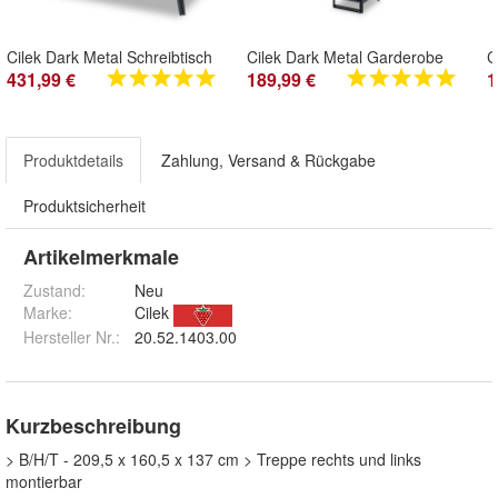
Cilek Dark Metal Schreibtisch
Cilek Dark Metal Garderobe
431,99 €
189,99 €
1
Produktdetails
Zahlung, Versand & Rückgabe
Produktsicherheit
Artikelmerkmale
Zustand:
Neu
Marke:
Cilek
Hersteller Nr.:
20.52.1403.00
Kurzbeschreibung
> B/H/T - 209,5 x 160,5 x 137 cm > Treppe rechts und links
montierbar