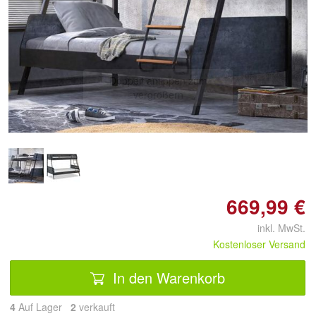
Doppelt antippen zum
vergrößern
669,99 €
inkl. MwSt.
Kostenloser Versand
In den Warenkorb
4
Auf Lager
2
 verkauft