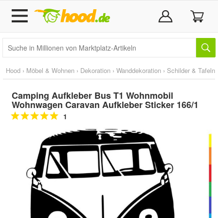
Hood
›
Möbel & Wohnen
›
Dekoration
›
Wanddekoration
›
Schilder & Tafeln
Camping Aufkleber Bus T1 Wohnmobil
Wohnwagen Caravan Aufkleber Sticker 166/1
1