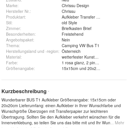
Marke:
Chrissu Design
Hersteller Nr.:
Chrissu
Produktart
:
Aufkleber Transfer Abziebild
Stil
:
old Style
Zimmer
:
Briefkasten Brief
Besonderheiten
:
Freistehend
Angebotspaket
:
Nein
Thema
:
Camping VW Bus T1
Herstellungsland und -region
:
Österreich
Material
:
wetterfester Kunststoff
Farbe
:
Größenangabe
:
15x15cm und 20x20cm
Kurzbeschreibung
*
Wunderbarer BUS T1 Aufkleber Größenangabe: 15x15cm oder
20x20cm Lieferumfang: einen Aufkleber in Ihrer Wunschfarbe und
Wunschgröße Überzogen mit Transferpapier zur leichteren
Übertragung. Sollten Sie den Aufkleber verkehrt wünschen für die
Innenverklebung, so teilen Sie uns das bitte mit und Ihr Wun
... Mehr