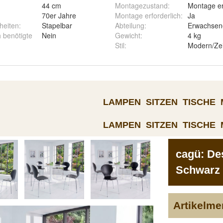
44 cm
Montagezustand
:
Montage er
70er Jahre
Montage erforderlich
:
Ja
heiten
:
Stapelbar
Abteilung
:
Erwachsen
h benötigte
Nein
Gewicht
:
4 kg
Stil
:
Modern/Zei