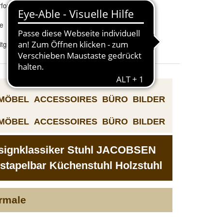
forderlich
Zimmer
:
Wohnzimmer
Set enthält
:
Stuhl
e
tgenössisch