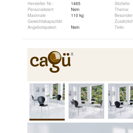
Hersteller Nr.:
1465
Sitztiefe
:
Personalisiert
:
Nein
Thema
:
Maximale
110 kg
Besonder
Gewichtskapazität
:
Zusätzlic
Angebotspaket
:
Nein
Teile
: