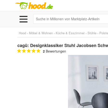
Hood
›
Möbel & Wohnen
›
Küche & Esszimmer
›
Stühle
›
Polste
cagü: Designklassiker Stuhl Jacobsen Schw
2
Bewertungen