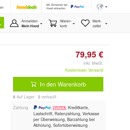
Mit Sicherheit bei
en
Hood einkaufen
Anmelden
Waren-
Merk-
Mein Hood
korb
zettel
79,95 €
inkl. MwSt.
Kostenloser Versand
In den Warenkorb
8
Auf Lager
2
 verkauft
Zahlung
,
, Kreditkarte,
Lastschrift, Ratenzahlung, Vorkasse
per Überweisung, Barzahlung bei
Abholung, Sofortüberweisung