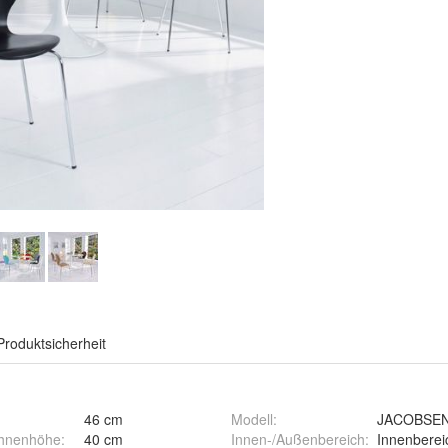
Produktsicherheit
46 cm
Modell
:
JACOBSE
hnenhöhe
:
40 cm
Innen-/Außenbereich
:
Innenberei