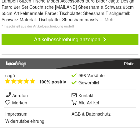
Lampen Sitzen Tische Möbel Accessoires Büro Bilder cagü: Design
Retro 2er Set Couchtische [MAILAND] Sheesham & Schwarz 65cm
55cm Artikelmermale Farbe: Tischplatte: Sheesham Tischgestell:
Schwarz Material: Tischplatte: Sheesham massiv
... Mehr
* maschinell aus der Artikelbeschreibung erstellt
Artikelbeschreibung anzeigen
Platin
cagü
956 Verkäufe
100% positiv
Gewerblich
Anrufen
Kontakt
Merken
Alle Artikel
Impressum
AGB
&
Datenschutz
Widerrufsbelehrung