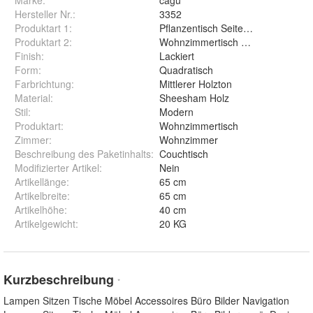
Hersteller Nr.:
3352
Produktart 1
:
Pflanzentisch Seitentisch Telefonti
Produktart 2
:
Wohnzimmertisch Beistelltisch Co
Finish
:
Lackiert
Form
:
Quadratisch
Farbrichtung
:
Mittlerer Holzton
Material
:
Sheesham Holz
Stil
:
Modern
Produktart
:
Wohnzimmertisch
Zimmer
:
Wohnzimmer
Beschreibung des Paketinhalts
:
Couchtisch
Modifizierter Artikel
:
Nein
Artikellänge
:
65 cm
Artikelbreite
:
65 cm
Artikelhöhe
:
40 cm
Artikelgewicht
:
20 KG
Kurzbeschreibung
*
Lampen Sitzen Tische Möbel Accessoires Büro Bilder Navigation