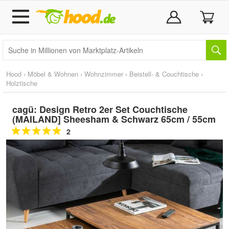
Hood
›
Möbel & Wohnen
›
Wohnzimmer
›
Beistell- & Couchtische
›
Holztische
cagü: Design Retro 2er Set Couchtische
(MAILAND] Sheesham & Schwarz 65cm / 55cm
2