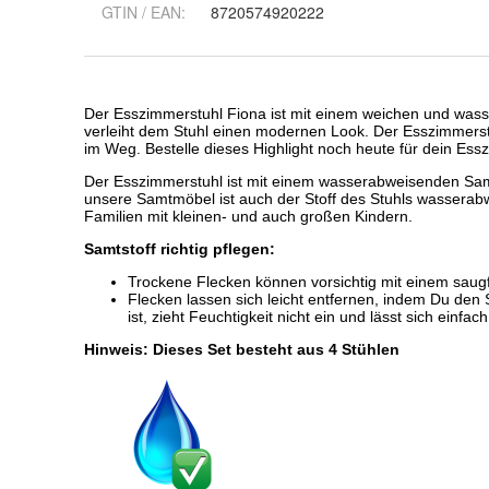
GTIN / EAN:
8720574920222