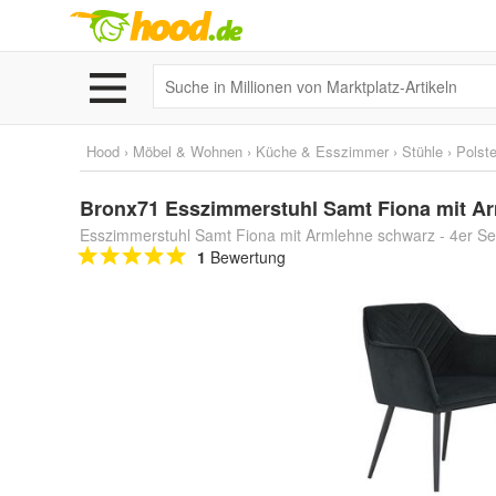
Hood
›
Möbel & Wohnen
›
Küche & Esszimmer
›
Stühle
›
Polste
Bronx71 Esszimmerstuhl Samt Fiona mit Ar
Esszimmerstuhl Samt Fiona mit Armlehne schwarz - 4er Se
1
Bewertung