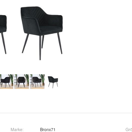
Marke:
Bronx71
Gr