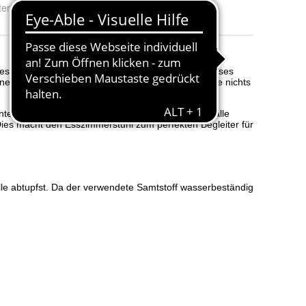
erial
:
Samt