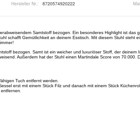
Hersteller Nr.:
8720574920222
Mat