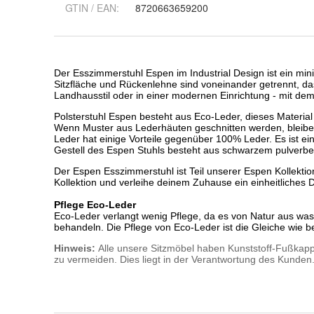
GTIN / EAN:
8720663659200