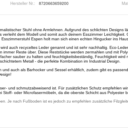
Hersteller Nr.:
8720663659200
Mat