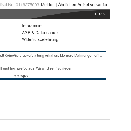
tikel Nr.:
0119275003
Melden
|
Ähnlichen
Artikel verkaufen
Platin
Impressum
AGB
&
Datenschutz
Widerrufsbelehrung