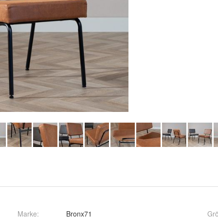
Marke:
Bronx71
Gr