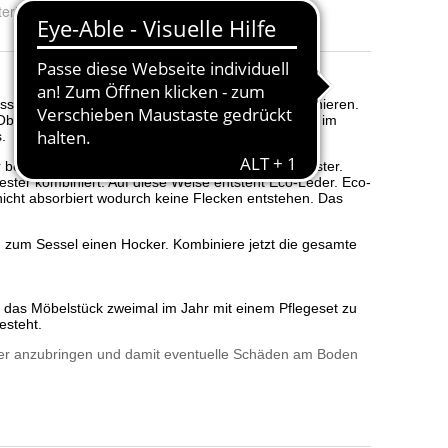
erial
:
Eco-Leder