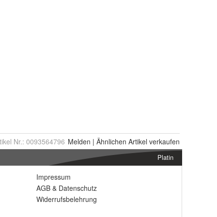
tikel Nr.:
0093564796
Melden
|
Ähnlichen
Artikel verkaufen
Platin
Impressum
AGB
&
Datenschutz
Widerrufsbelehrung