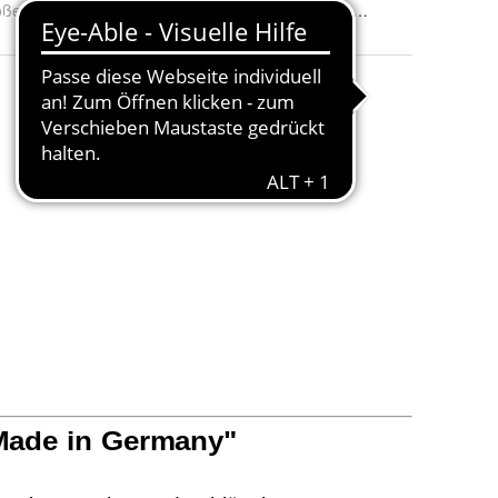
öße:
: