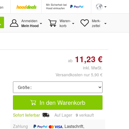
Mit Sicherheit bei
en
Hood einkaufen
Anmelden
Waren-
Merk-
Mein Hood
korb
zettel
11,23 €
ab
inkl. MwSt.
Versandkosten nur 5,90 €
In den Warenkorb
Sofort lieferbar
Auf Lager
9
 verkauft
Zahlung
, Lastschrift,