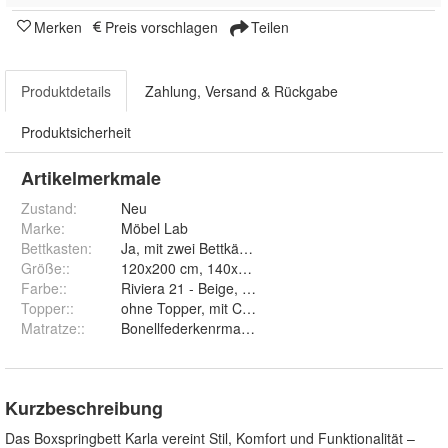
Merken
Preis vorschlagen
Teilen
Produktdetails
Zahlung, Versand & Rückgabe
Produktsicherheit
Artikelmerkmale
Zustand:
Neu
Marke:
Möbel Lab
Bettkasten
:
Ja, mit zwei Bettkästen
Größe:
:
120x200 cm, 140x200 cm, 160x
Farbe:
:
Riviera 21 - Beige, Riviera 81 - Dunkelblau, Riviera 
Topper:
:
ohne Topper, mit Classic Topper und mit Visc
Matratze:
:
Bonellfederkenrmatratzen und Taschenfed
Kurzbeschreibung
Das Boxspringbett Karla vereint Stil, Komfort und Funktionalität –