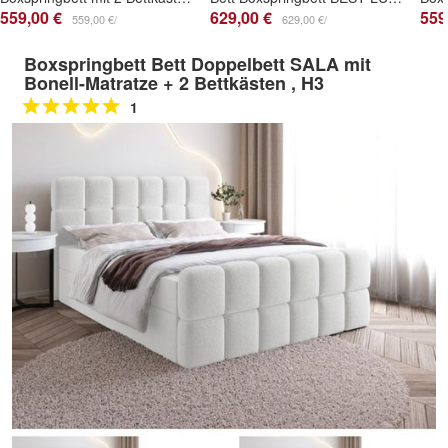
559,00 €
629,00 €
559
559,00 €/
629,00 €/
Boxspringbett Bett Doppelbett SALA mit
Bonell-Matratze + 2 Bettkästen , H3
1