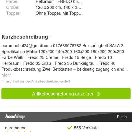
Farbe
:
Hellbraun - FREDO 05, Beige - FREDO 10, Creme
Größe
:
Topper
:
Ohne Topper, Mit Topper T25 und Mit Topper V
Kurzbeschreibung
*
euromoebel24@gmail.com
017666076782 Boxspringbett SALA 2
Spezifikation Maße 120x200 140x200 160x200 180x200 200x200
Farbe Weiß - Fredo 25 Creme - Fredo 15 Beige - Fredo 10
Hellbraun - Fredo 05 Grau - Fredo 35 Dunkelgrau - Fredo 40
Produktbeschreibung Zwei Bettkästen – beidseitig zugänglich &nd
...
Mehr
* maschinell aus der Artikelbeschreibung erstellt
Artikelbeschreibung anzeigen
Platin
euromoebel
555 Verkäufe