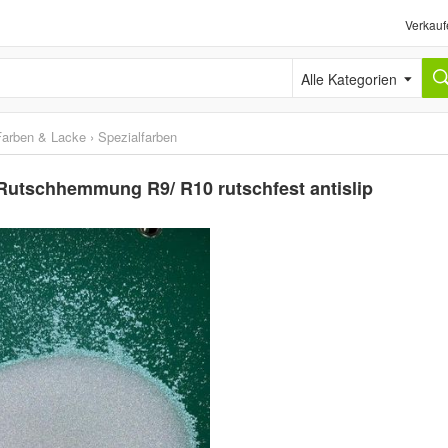
Verkauf
Alle Kategorien
Farben & Lacke
›
Spezialfarben
Rutschhemmung R9/ R10 rutschfest antislip