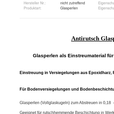
Hersteller Nr.:
nicht zutreffend
Eigenscha
Produktart
:
Glasperlen
Eigenscha