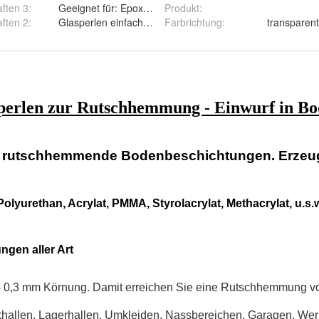
ften 3
:
Geeignet für: Epoxidharzfarbe und andere Farben und L
Produkt
:
ften 2
:
Glasperlen einfach einstreuen, Epoxidharzbeschichtung
Farbrichtung
:
transparent