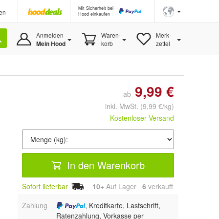
Mit Sicherheit bei
en
Hood einkaufen
Anmelden
Waren-
Merk-
Mein Hood
korb
zettel
9,99 €
ab
inkl. MwSt.
(9,99 €/kg)
Kostenloser Versand
In den Warenkorb
Sofort lieferbar
10+
Auf Lager
6
 verkauft
Zahlung
, Kreditkarte, Lastschrift,
Ratenzahlung, Vorkasse per