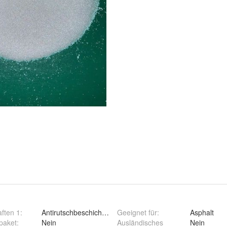
ften 1
:
Antirutschbeschichtung mit Glasperlen herstellen
Geeignet für
:
Asphalt
paket
:
Nein
Ausländisches
Nein