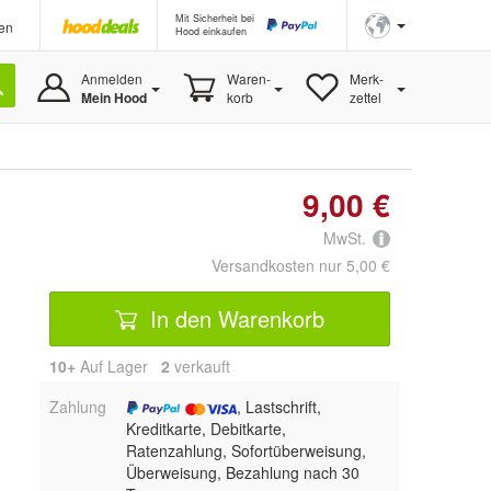
Mit Sicherheit bei
en
Hood einkaufen
Anmelden
Waren-
Merk-
Mein Hood
korb
zettel
9,00 €
MwSt.
Versandkosten nur 5,00 €
In den Warenkorb
10+
Auf Lager
2
 verkauft
Zahlung
, Lastschrift,
Kreditkarte, Debitkarte,
Ratenzahlung, Sofortüberweisung,
Überweisung, Bezahlung nach 30