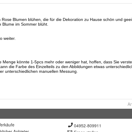
Ar
erkäufe
04952-809911
lich
er Anbieter