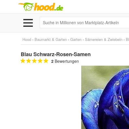
Hood
›
Baumarkt & Garten
›
Garten
›
Sämereien & Zwiebeln
›
B
Blau Schwarz-Rosen-Samen
2
Bewertungen