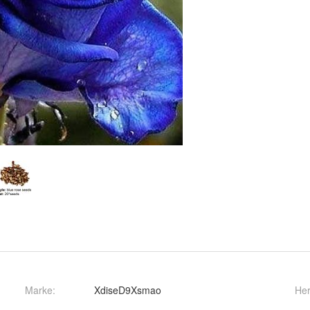
Marke:
XdiseD9Xsmao
Her