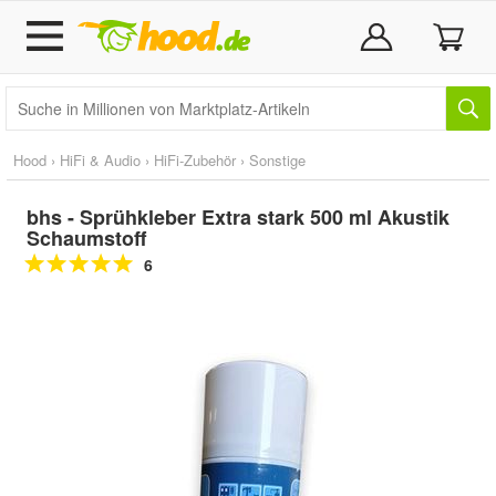
Hood
›
HiFi & Audio
›
HiFi-Zubehör
›
Sonstige
bhs - Sprühkleber Extra stark 500 ml Akustik
Schaumstoff
6