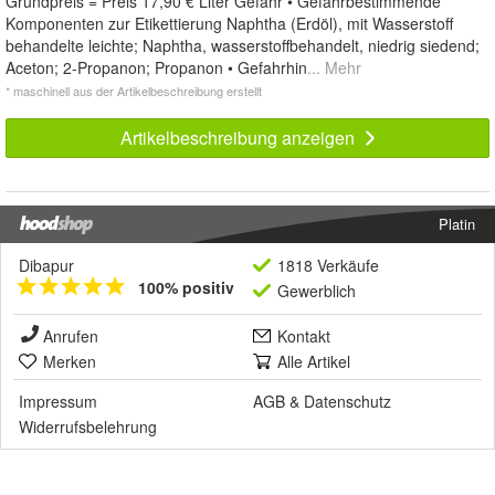
Grundpreis = Preis 17,90 € Liter Gefahr • Gefahrbestimmende
Komponenten zur Etikettierung Naphtha (Erdöl), mit Wasserstoff
behandelte leichte; Naphtha, wasserstoffbehandelt, niedrig siedend;
Aceton; 2-Propanon; Propanon • Gefahrhin
... Mehr
* maschinell aus der Artikelbeschreibung erstellt
Artikelbeschreibung anzeigen
Platin
Dibapur
1818 Verkäufe
100% positiv
Gewerblich
Anrufen
Kontakt
Merken
Alle Artikel
Impressum
AGB
&
Datenschutz
Widerrufsbelehrung