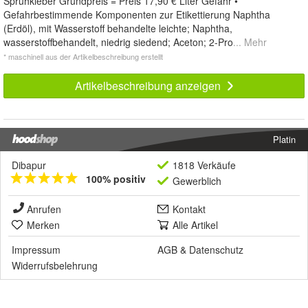
Sprühkleber Grundpreis = Preis 17,90 € Liter Gefahr •
Gefahrbestimmende Komponenten zur Etikettierung Naphtha
(Erdöl), mit Wasserstoff behandelte leichte; Naphtha,
wasserstoffbehandelt, niedrig siedend; Aceton; 2-Pro
... Mehr
* maschinell aus der Artikelbeschreibung erstellt
Artikelbeschreibung anzeigen
Platin
Dibapur
1818 Verkäufe
100% positiv
Gewerblich
Anrufen
Kontakt
Merken
Alle Artikel
Impressum
AGB
&
Datenschutz
Widerrufsbelehrung