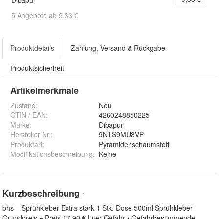
5 Angebote ab 9,33 €
Produktdetails
Zahlung, Versand & Rückgabe
Produktsicherheit
Artikelmerkmale
Zustand:
Neu
GTIN / EAN:
4260248850225
Marke:
Dibapur
Hersteller Nr.:
9NTS9MU8VP
Produktart
:
Pyramidenschaumstoff
Modifikationsbeschreibung
:
Keine
Kurzbeschreibung
*
bhs – Sprühkleber Extra stark 1 Stk. Dose 500ml Sprühkleber
Grundpreis = Preis 17,90 € Liter Gefahr • Gefahrbestimmende