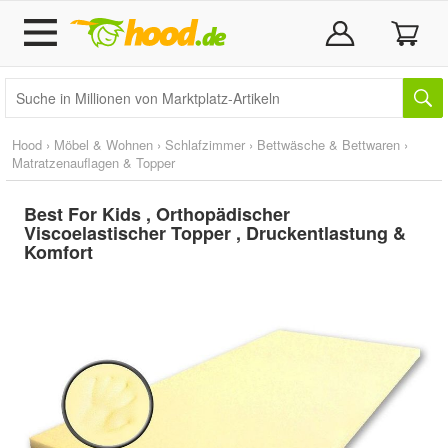
Hood
›
Möbel & Wohnen
›
Schlafzimmer
›
Bettwäsche & Bettwaren
›
Matratzenauflagen & Topper
Best For Kids , Orthopädischer
Viscoelastischer Topper , Druckentlastung &
Komfort