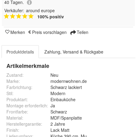
40 Tagen.
Verkäufer:
around europe
100% positiv
Merken
Preis vorschlagen
Teilen
Produktdetails
Zahlung, Versand & Rückgabe
Artikelmerkmale
Zustand:
Neu
Marke:
modernwohnen.de
Farbrichtung
:
Schwarz lackiert
Stil
:
Modern
Produktart
:
Einbauküche
Montage erforderlich
:
Ja
Frontfarbe
:
Schwarz
Material
:
MDF/Spanplatte
Herstellergarantie
:
2 Jahre
Finish
:
Lack Matt
Lieferumfang
:
Küche 390 cm, Musterfront und PDF Katalo