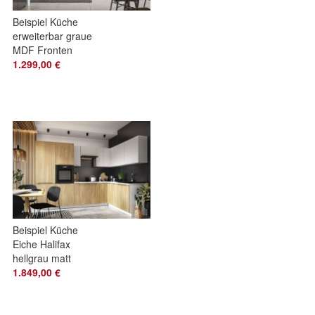
Beispiel Küche
erweiterbar graue
MDF Fronten
Softclose
1.299,00 €
Schubladen
Beispiel Küche
Eiche Halifax
hellgrau matt
Griffmulden
1.849,00 €
Softclose
Schubladen