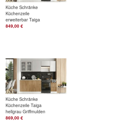
Küche Schränke
Küchenzeile
erweiterbar Taiga
grau Griffmulden
849,00 €
Softclose
Schubladen
Küche Schränke
Küchenzeile Taiga
hellgrau Griffmulden
Softclose
869,00 €
Schubladen