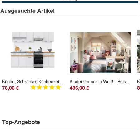
Ausgesuchte Artikel
- 80%
Küche, Schränke, Küchenzeile weiss glanz Eiche Craft mit Arbeitsplatten Neu&Schnell
Kinderzimmer in Weiß - Beispiel Zusammenstellung 3
78,00 €
486,00 €
8
Top-Angebote