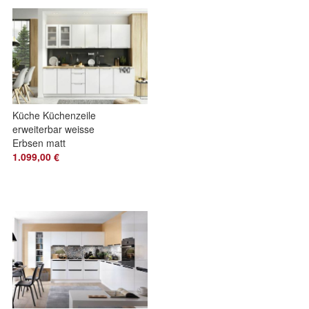
Küche Küchenzeile
erweiterbar weisse
Erbsen matt
Griffmulden
1.099,00 €
Softclose
Schubladen Neu