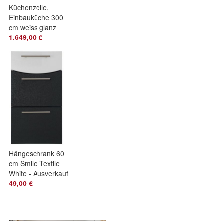
Küchenzeile,
Einbauküche 300
cm weiss glanz
Fronten -
1.649,00 €
erweiterbar Blum
Technik
Hängeschrank 60
cm Smile Textile
White - Ausverkauf
49,00 €