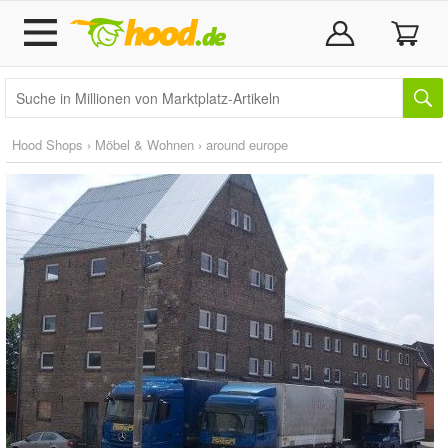
Hood Shops
›
Möbel & Wohnen
›
around europe