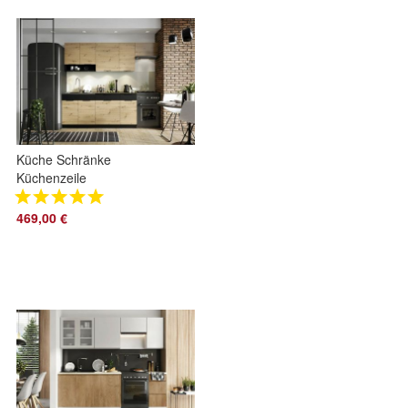
Küche Schränke
Küchenzeile
erweiterbar Eiche
Artisan schwarz mit
469,00 €
Arbeitsplatten