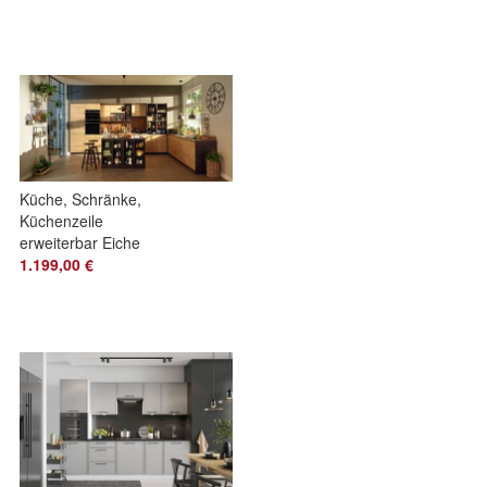
Küche, Schränke,
Küchenzeile
erweiterbar Eiche
Arlington Griffleisten
1.199,00 €
2 Neu