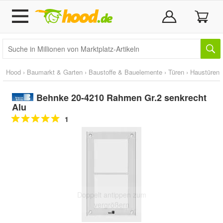
Hood
›
Baumarkt & Garten
›
Baustoffe & Bauelemente
›
Türen
›
Haustüren
Behnke 20-4210 Rahmen Gr.2 senkrecht
Alu
1
Doppelt antippen zum
vergrößern