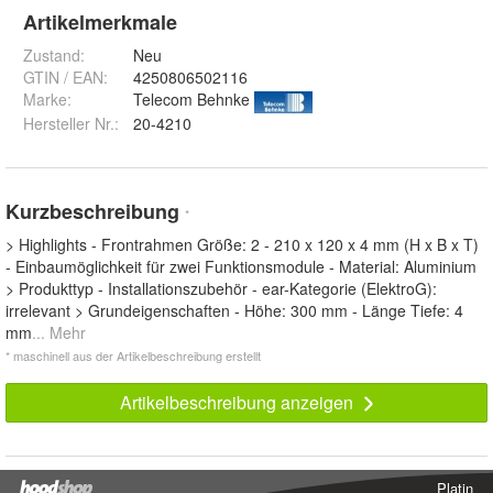
Artikelmerkmale
Zustand:
Neu
GTIN / EAN:
4250806502116
Marke:
Telecom Behnke
Hersteller Nr.:
20-4210
Kurzbeschreibung
*
> Highlights - Frontrahmen Größe: 2 - 210 x 120 x 4 mm (H x B x T)
- Einbaumöglichkeit für zwei Funktionsmodule - Material: Aluminium
> Produkttyp - Installationszubehör - ear-Kategorie (ElektroG):
irrelevant > Grundeigenschaften - Höhe: 300 mm - Länge Tiefe: 4
mm
... Mehr
* maschinell aus der Artikelbeschreibung erstellt
Artikelbeschreibung anzeigen
Platin