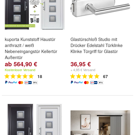
kuporta Kunststoff Haustür
Glastürschloß Studio mit
anthrazit / weiß
Drücker Edelstahl Türklinke
Nebeneingangstür Kellertür
Klinke Türgriff für Glastür
Außentür
ab 564,90 €
36,95 €
Kostenloser Versand
+ 4,95 € Versand
18
67