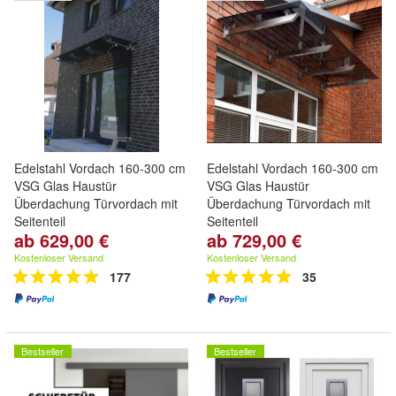
Edelstahl Vordach 160-300 cm
Edelstahl Vordach 160-300 cm
VSG Glas Haustür
VSG Glas Haustür
Überdachung Türvordach mit
Überdachung Türvordach mit
Seitenteil
Seitenteil
ab 629,00 €
ab 729,00 €
Edelstahl Glasvordach für die
Edelstahl Glasvordach für die
Haustür – modern, langlebig &
Haustür – modern, langlebig &
Kostenloser Versand
Kostenloser Versand
optional Seitenteil
optional Seitenteil
177
35
Bestseller
Bestseller