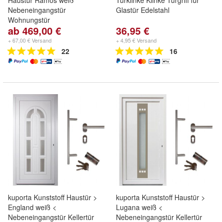
Haustür Ramos weiß
Türklinke Klinke Türgriff für
Nebeneingangstür
Glastür Edelstahl
Wohnungstür
ab 469,00 €
36,95 €
+ 67,00 € Versand
+ 4,95 € Versand
22
16
kuporta Kunststoff Haustür >
kuporta Kunststoff Haustür >
England weiß <
Lugana weiß <
Nebeneingangstür Kellertür
Nebeneingangstür Kellertür