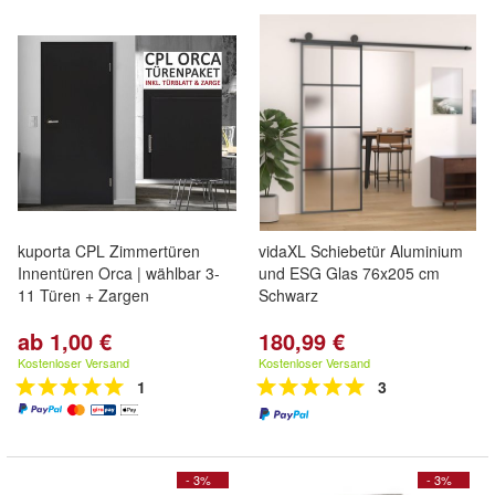
kuporta CPL Zimmertüren
vidaXL Schiebetür Aluminium
Innentüren Orca | wählbar 3-
und ESG Glas 76x205 cm
11 Türen + Zargen
Schwarz
ab 1,00 €
180,99 €
Kostenloser Versand
Kostenloser Versand
1
3
- 3%
- 3%