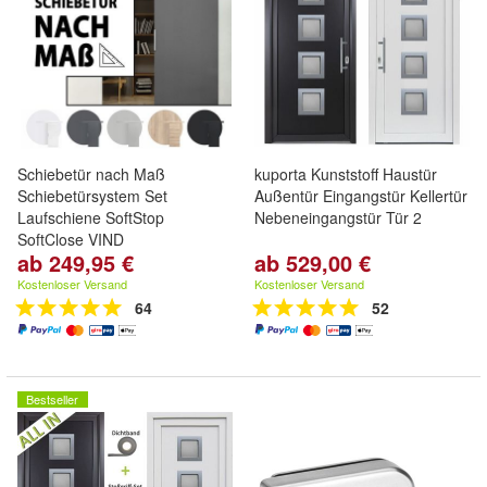
Schiebetür nach Maß
kuporta Kunststoff Haustür
Schiebetürsystem Set
Außentür Eingangstür Kellertür
Laufschiene SoftStop
Nebeneingangstür Tür 2
SoftClose VIND
ab 249,95 €
ab 529,00 €
Türblatt * nach Maß *
individuell * Breite * Höhe
Kostenloser Versand
Kostenloser Versand
64
52
Bestseller