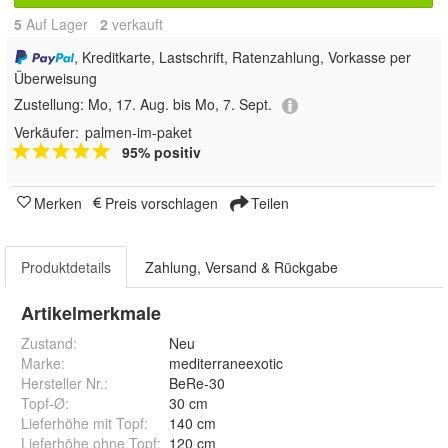
5
Auf Lager
2
 verkauft
, Kreditkarte, Lastschrift, Ratenzahlung, Vorkasse per
Überweisung
Zustellung:
Mo, 17. Aug. bis Mo, 7. Sept.
Verkäufer:
palmen-im-paket
95% positiv
Merken
Preis vorschlagen
Teilen
Produktdetails
Zahlung, Versand & Rückgabe
Artikelmerkmale
Zustand:
Neu
Marke:
mediterraneexotic
Hersteller Nr.:
BeRe-30
Topf-Ø
:
30 cm
Lieferhöhe mit Topf
:
140 cm
Lieferhöhe ohne Topf
:
120 cm