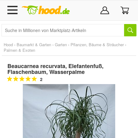
Hood
›
Baumarkt & Garten
›
Garten
›
Pflanzen, Bäume & Sträucher
›
Palmen & Exoten
Beaucarnea recurvata, Elefantenfuß,
Flaschenbaum, Wasserpalme
2