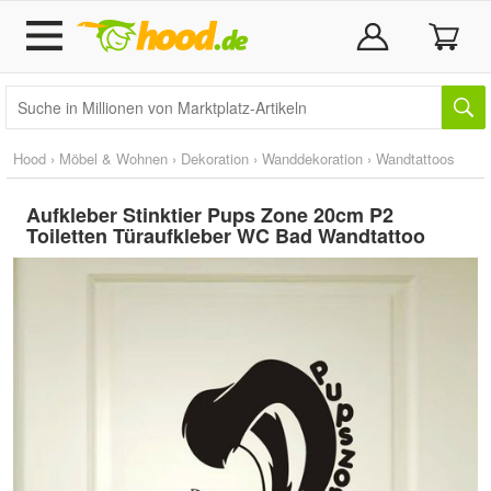
Hood
›
Möbel & Wohnen
›
Dekoration
›
Wanddekoration
›
Wandtattoos
Aufkleber Stinktier Pups Zone 20cm P2
Toiletten Türaufkleber WC Bad Wandtattoo