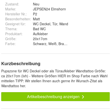
Zustand:
Neu
Marke:
JEPSEN24 Elmshorn
Hersteller Nr.:
P2
Besonderheiten
:
Matt
Geeignet für
:
WC Deckel, Tür, Wand
Thema
:
Bad WC
Produktart
:
Aufkleber
Größe
:
20x17cm
Farbe
:
Schwarz, Weiß, Braun, Hellbraun, Cafebraun, Dunke
Kurzbeschreibung
Pupszone für WC Deckel oder als Türaufkleber Wandtattoo Größe:
ca 20x17cm (lxh) - Weitere Größen HIER im Shop Farbe nach Wahl
mitteilen TIPP: Wir stellen Ihnen auch gerne ihr Wunsch-Zitat als
Wandtattoo her.
Artikelbeschreibung anzeigen