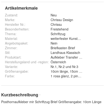
Artikelmerkmale
Zustand:
Neu
Marke:
Chrissu Design
Hersteller Nr.:
Chrissu
Besonderheiten
:
Freistehend
Thema
:
Schriftzug
Material
:
wetterfester Kunststoff
Angebotspaket
:
Nein
Zimmer
:
Briefkasten Brief
Stil
:
Landhaus Klassisch
Produktart
:
Aufkleber Transfer Abziebild
Herstellungsland und -region
:
Österreich
Variante
:
Nr.1, Nr.2 und Nr.3
Größenangabe
:
10cm länge, 15cm länge
Farbe
:
Kurzbeschreibung
*
Posthornaufkleber mir Schriftzug Brief Größenangabe: 10cm Länge