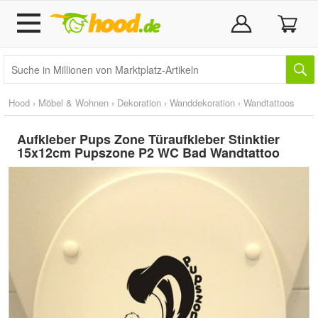
Hood
›
Möbel & Wohnen
›
Dekoration
›
Wanddekoration
›
Wandtattoos
Aufkleber Pups Zone Türaufkleber Stinktier
15x12cm Pupszone P2 WC Bad Wandtattoo