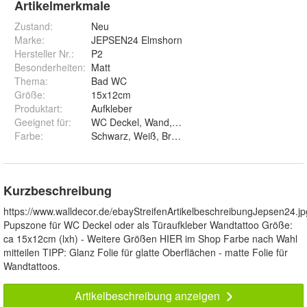
Artikelmerkmale
Zustand:
Neu
Marke:
JEPSEN24 Elmshorn
Hersteller Nr.:
P2
Besonderheiten
:
Matt
Thema
:
Bad WC
Größe
:
15x12cm
Produktart
:
Aufkleber
Geeignet für
:
WC Deckel, Wand, Tür, Schrank
Farbe
:
Schwarz, Weiß, Braun, Hellbraun, Cafebraun, Dunke
Kurzbeschreibung
https://www.walldecor.de/ebayStreifenArtikelbeschreibungJepsen24.jp
Pupszone für WC Deckel oder als Türaufkleber Wandtattoo Größe:
ca 15x12cm (lxh) - Weitere Größen HIER im Shop Farbe nach Wahl
mitteilen TIPP: Glanz Folie für glatte Oberflächen - matte Folie für
Wandtattoos.
Artikelbeschreibung anzeigen