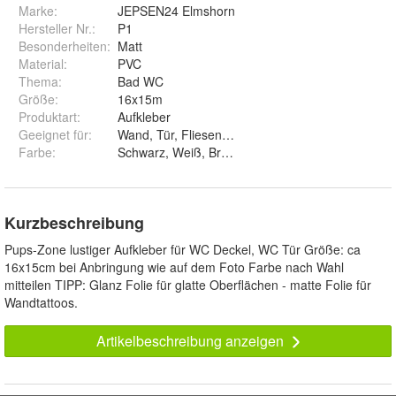
Marke:
JEPSEN24 Elmshorn
Hersteller Nr.:
P1
Besonderheiten
:
Matt
Material
:
PVC
Thema
:
Bad WC
Größe
:
16x15m
Produktart
:
Aufkleber
Geeignet für
:
Wand, Tür, Fliesen, Schrank, Auto, Wohnwagen
Farbe
:
Schwarz, Weiß, Braun, Hellbraun, Cafebraun, Dunke
Kurzbeschreibung
Pups-Zone lustiger Aufkleber für WC Deckel, WC Tür Größe: ca
16x15cm bei Anbringung wie auf dem Foto Farbe nach Wahl
mitteilen TIPP: Glanz Folie für glatte Oberflächen - matte Folie für
Wandtattoos.
Artikelbeschreibung anzeigen