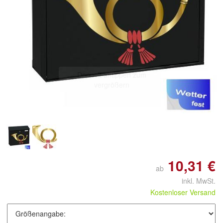
Doppelt antippen zum
vergrößern
10,31 €
ab
inkl. MwSt.
Kostenloser Versand