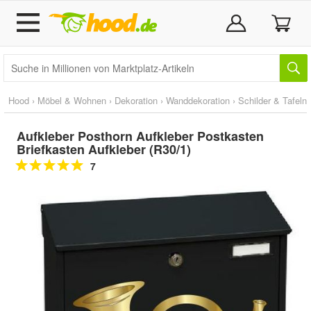
Hood
›
Möbel & Wohnen
›
Dekoration
›
Wanddekoration
›
Schilder & Tafeln
Aufkleber Posthorn Aufkleber Postkasten
Briefkasten Aufkleber (R30/1)
7