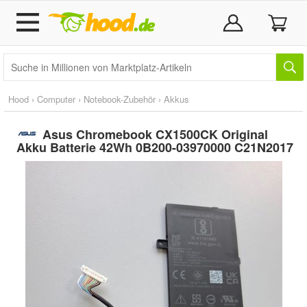
Hood
›
Computer
›
Notebook-Zubehör
›
Akkus
Asus Chromebook CX1500CK Original
Akku Batterie 42Wh 0B200-03970000 C21N2017