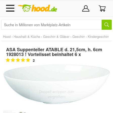
Hood
›
Haushalt & Küche
›
Geschirr & Gläser
›
Geschirr
›
Kindergeschirr
ASA Suppenteller ATABLE d. 21,5cm, h. 6cm
1928013 ! Vorteilsset beinhaltet 6 x
2
Doppelt antippen zum
vergrößern