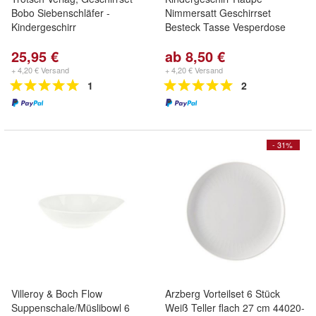
Bobo Siebenschläfer -
Nimmersatt Geschirrset
Kindergeschirr
Besteck Tasse Vesperdose
25,95 €
ab 8,50 €
+ 4,20 € Versand
+ 4,20 € Versand
1
2
- 31%
Villeroy & Boch Flow
Arzberg Vorteilset 6 Stück
Suppenschale/Müslibowl 6
Weiß Teller flach 27 cm 44020-