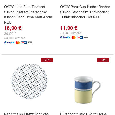
OYOY Little Finn Tischset
OYOY Pear Cup Kinder Becher
Silikon Platzset Platzdecke
Silikon Strohhalm Trinkbecher
Kinder Fisch Rosa Matt 47cm
Trinklernbecher Rot NEU
NEU
16,90 €
11,90 €
+ 4,90 € Versand
20,00 €
+ 4,90 € Versand
- 21%
- 30%
Nachtmann Platzteller Set/2
Hutschenreuther Vorteilset 4