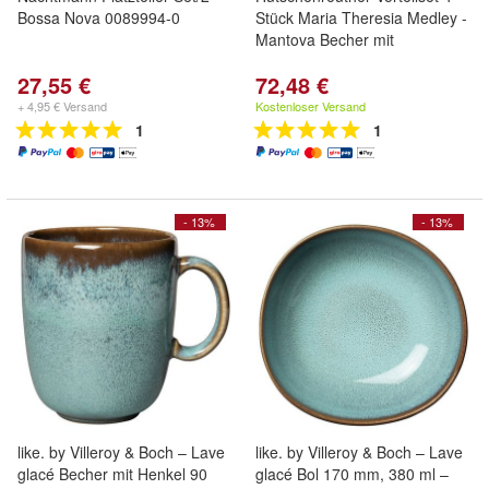
Bossa Nova 0089994-0
Stück Maria Theresia Medley -
Mantova Becher mit
27,55 €
72,48 €
+ 4,95 € Versand
Kostenloser Versand
1
1
- 13%
- 13%
like. by Villeroy & Boch – Lave
like. by Villeroy & Boch – Lave
glacé Becher mit Henkel 90
glacé Bol 170 mm, 380 ml –