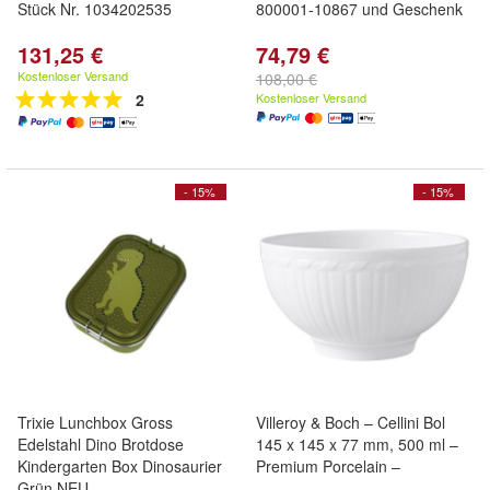
Stück Nr. 1034202535
800001-10867 und Geschenk
131,25 €
74,79 €
Kostenloser Versand
108,00 €
2
Kostenloser Versand
- 15%
- 15%
Trixie Lunchbox Gross
Villeroy & Boch – Cellini Bol
Edelstahl Dino Brotdose
145 x 145 x 77 mm, 500 ml –
Kindergarten Box Dinosaurier
Premium Porcelain –
Grün NEU