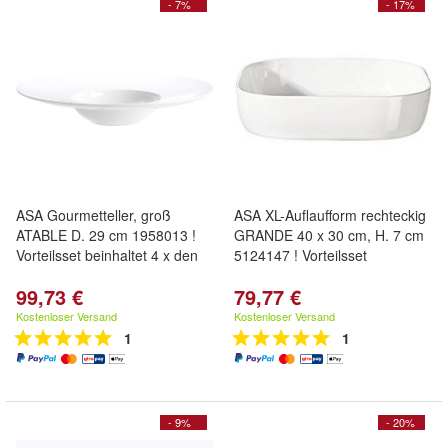
- 7%
- 17%
ASA Gourmetteller, groß
ASA XL-Auflaufform rechteckig
ATABLE D. 29 cm 1958013 !
GRANDE 40 x 30 cm, H. 7 cm
Vorteilsset beinhaltet 4 x den
5124147 ! Vorteilsset
99,73 €
79,77 €
Kostenloser Versand
Kostenloser Versand
1
1
- 9%
- 20%