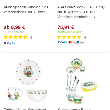
Kindergeschirr Janosch Kids
ASA Schale -oco- OCO D. 16,7
verschiedenes zur Auswahl
cm, h. 4,9 cm 2041013 !
Vorteilsset beinhaltet 6 x
ab 8,99 €
75,91 €
+ 4,20 € Versand
Kostenloser Versand
6
4
Trötsch Verlag, Geschirrset
Kindergeschirr Raupe