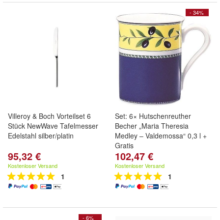
- 34%
Villeroy & Boch Vorteilset 6
Set: 6× Hutschenreuther
Stück NewWave Tafelmesser
Becher „Maria Theresia
Edelstahl silber/platin
Medley – Valdemossa“ 0,3 l +
Gratis
95,32 €
102,47 €
Kostenloser Versand
Kostenloser Versand
1
1
- 6%