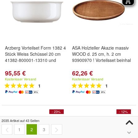
Arzberg Vorteilset Form 1382 4
ASA Holzteller Akazie massiv
Stück Weiss Schüssel 20 cm
WOOD d. 25 cm, h. 2 cm
41382-800001-13310 und
93900970 ! Vorteilsset beinhal
95,55 €
62,26 €
Kostenloser Versand
Kostenloser Versand
1
1
- 23%
- 12%
2035 Artikel auf 43 Seiten
1
2
3