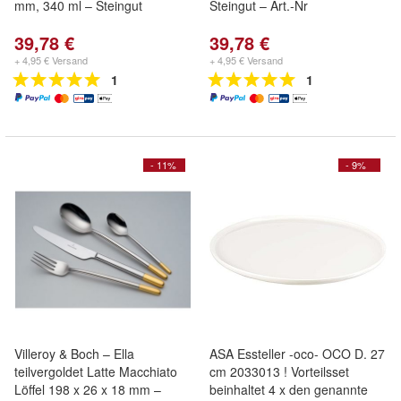
mm, 340 ml – Steingut
Steingut – Art.-Nr
39,78 €
39,78 €
+ 4,95 € Versand
+ 4,95 € Versand
1
1
- 11%
- 9%
Villeroy & Boch – Ella
ASA Essteller -oco- OCO D. 27
teilvergoldet Latte Macchiato
cm 2033013 ! Vorteilsset
Löffel 198 x 26 x 18 mm –
beinhaltet 4 x den genannte