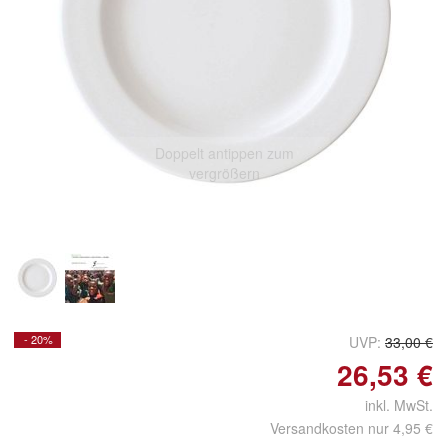
Doppelt antippen zum
vergrößern
- 20%
UVP:
33,00 €
26,53 €
inkl. MwSt.
Versandkosten nur 4,95 €