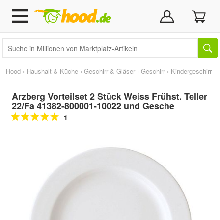
Hood
›
Haushalt & Küche
›
Geschirr & Gläser
›
Geschirr
›
Kindergeschirr
Arzberg Vorteilset 2 Stück Weiss Frühst. Teller
22/Fa 41382-800001-10022 und Gesche
1