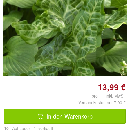
Doppelt antippen zum
vergrößern
13,99 €
pro 1 inkl. MwSt.
Versandkosten nur 7,90 €
In den Warenkorb
10+
Auf Lager
1
 verkauft