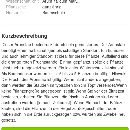
Wissenschaftlich:
:
Arum italicum Marmoratum = Pictum
Pflanzzeit:
:
ganzjährig
Herkunft
:
Baumschule
Kurzbeschreibung
Dieser Aronstab beeindruckt durch sein gemustertes. Der Aronstab
benötigt einen halbschattigen bis schattigen Standort. Ein humoser
und auch lehmiger Standort ist ideal für diese Pflanze. Auffallend sind
die orange roten Fruchtstände. Einmal gepflanzt, sollte die Pflanze
nicht mehr umgesetzt werden. Ein leichter Winterschutz ist sinnvoll.
Als Bodendecker werden je 1 m² bis zu 5 Pflanzen benötigt. Hinweis:
Die Frucht des Aronstab ist giftig. Wenn nicht anders angegeben,
dann werden die Stauden im typischen 9x9cm Topf versendet.Wenn
keine Pflanzengröße angegeben ist gilt: Wenn Sie vor der Blütezeit
bestellen, erhalten Sie Pflanzen, die frisch im Austrieb sind oder
austreiben werden (je nach Zeitpunkt). Wenn Sie nach der Blütezeit
kaufen, sind die Pflanzen in der Regel zurückgeschnitten, oder
haben sich in die Erde zurückgezogen bzw. wurden als Zwiebel neu
gesetzt.