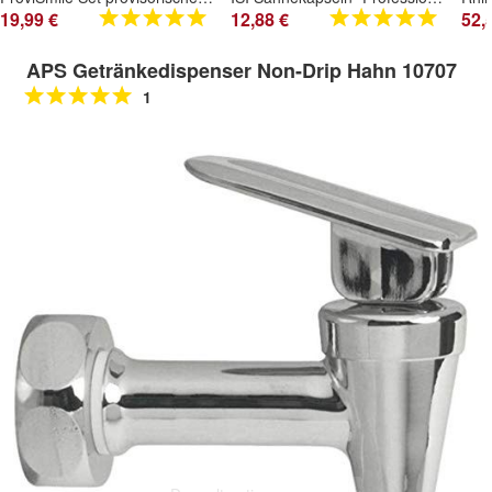
19,99 €
12,88 €
52,
APS Getränkedispenser Non-Drip Hahn 10707
1