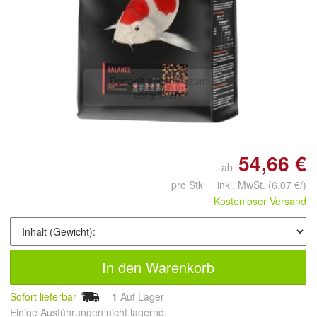
Doppelt antippen zum
vergrößern
54,66 €
ab
pro Stk inkl. MwSt.
(6,07 €/)
Kostenloser Versand
In den Warenkorb
Sofort lieferbar
1
Auf Lager
Einige Ausführungen nicht lagernd.