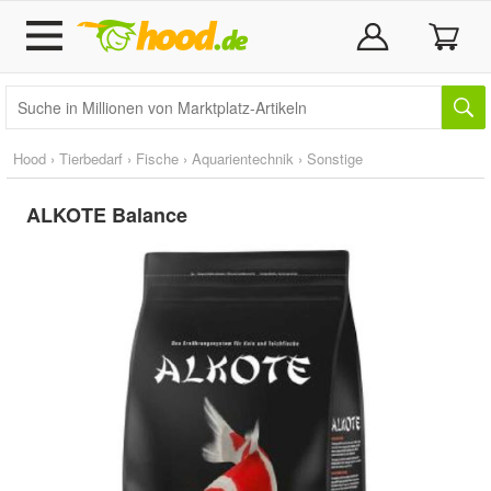
Hood
›
Tierbedarf
›
Fische
›
Aquarientechnik
›
Sonstige
ALKOTE Balance