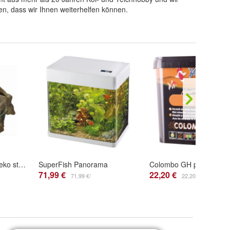
n, dass wir Ihnen weiterhelfen können.
Superfish Aquarium Deko stehende Wurzel Größe M 17x12,5x14 cm
SuperFish Panorama
71,99 €
22,20 €
71,99 €/
22,20 €/