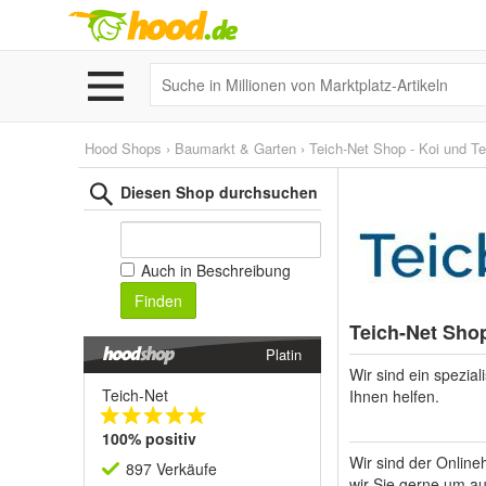
Hood Shops
›
Baumarkt & Garten
›
Teich-Net Shop - Koi und Te
Diesen Shop durchsuchen
Auch in Beschreibung
Finden
Teich-Net Shop
Platin
Wir sind ein spezia
Teich-Net
Ihnen helfen.
100% positiv
Wir sind der Onlin
897 Verkäufe
wir Sie gerne um au