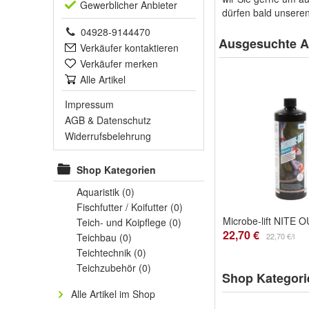
Gewerblich
er Anbieter
dürfen bald unseren
04928-9144470
Ausgesuchte Ar
Verkäufer kontaktieren
Verkäufer merken
Alle Artikel
Impressum
AGB
&
Datenschutz
Widerrufsbelehrung
Shop Kategorien
Aquaristik
(0)
Fischfutter / Koifutter
(0)
Teich- und Koipflege
(0)
22,70 €
Teichbau
(0)
22,70 €/l
Teichtechnik
(0)
Teichzubehör
(0)
Shop Kategori
Alle Artikel im Shop