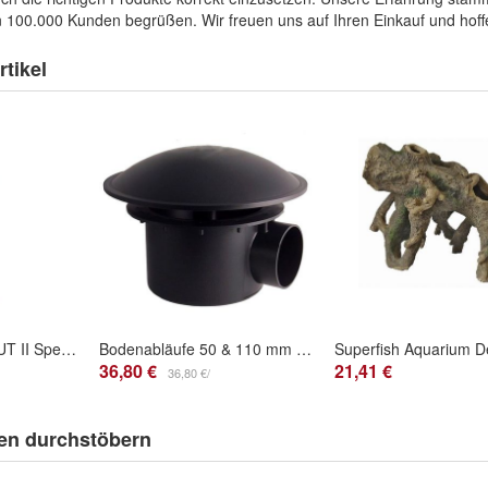
 100.000 Kunden begrüßen. Wir freuen uns auf Ihren Einkauf und hoffe
tikel
Microbe-lift NITE OUT II Spezial FORMEL ZUR Schnellen Ammonia & NITRIT Beseitigung
Bodenabläufe 50 & 110 mm mit Kammer
36,80 €
21,41 €
36,80 €/
en durchstöbern