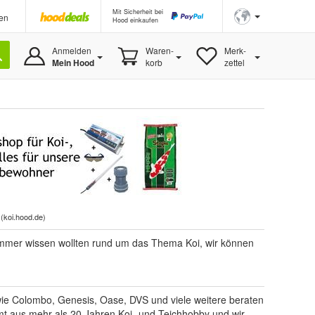
Mit Sicherheit bei
en
Hood einkaufen
Anmelden
Waren-
Merk-
Mein Hood
korb
zettel
h
(
koi.hood.de
)
 immer wissen wollten rund um das Thema Koi, wir können
wie Colombo, Genesis, Oase, DVS und viele weitere beraten
mt aus mehr als 20 Jahren Koi- und Teichhobby und wir