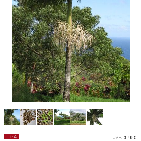
Doppelt antippen zum
vergrößern
- 14%
UVP:
3,49 €