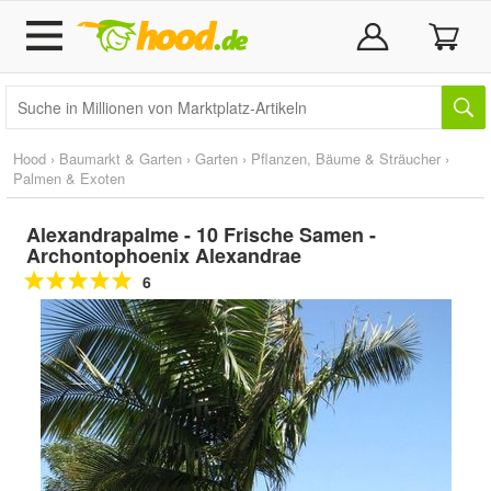
Hood
›
Baumarkt & Garten
›
Garten
›
Pflanzen, Bäume & Sträucher
›
Palmen & Exoten
Alexandrapalme - 10 Frische Samen -
Archontophoenix Alexandrae
6