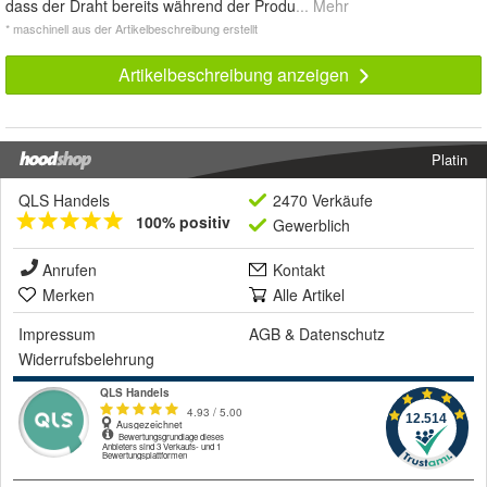
dass der Draht bereits während der Produ
... Mehr
* maschinell aus der Artikelbeschreibung erstellt
Artikelbeschreibung anzeigen
Platin
QLS Handels
2470 Verkäufe
100% positiv
Gewerblich
Anrufen
Kontakt
Merken
Alle Artikel
Impressum
AGB
&
Datenschutz
Widerrufsbelehrung