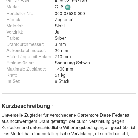
GTIN / EAN:
4260731957189
Marke:
QLS
Hersteller Nr.:
000-08536-000
Produkt
:
Zugfeder
Material
:
Stahl
Verzinkt
:
Ja
Farbe
:
Silber
Drahtdurchmesser
:
3 mm
Außendurchmesser
:
20 mm
Freie Länge mit Haken
:
710 mm
Erstausrüster
:
Spannung Schwingtor antirost Verlängeru
Maximale Zuglänge
:
1400 mm
Kraft
:
51 kg
Im Set
:
6 Stück
Kurzbeschreibung
*
Universelle Zugfeder für verschiedene Gartentore Diese Feder ist
aus hochwertigem Draht gefertigt, der durch Verzinkung gegen
Korrosion und unterschiedliche Witterungsbedingungen geschützt ist.
Das Modell hat eine metallurgische Verzinkung, die darin besteht,