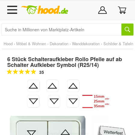
Hood
›
Möbel & Wohnen
›
Dekoration
›
Wanddekoration
›
Schilder & Tafeln
6 Stück Schalteraufkleber Rollo Pfeile auf ab
Schalter Aufkleber Symbol (R25/14)
35
Doppelt antippen zum