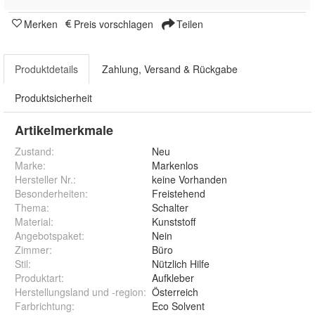
Merken
Preis vorschlagen
Teilen
Produktdetails
Zahlung, Versand & Rückgabe
Produktsicherheit
Artikelmerkmale
Zustand:
Neu
Marke:
Markenlos
Hersteller Nr.:
keine Vorhanden
Besonderheiten
:
Freistehend
Thema
:
Schalter
Material
:
Kunststoff
Angebotspaket
:
Nein
Zimmer
:
Büro
Stil
:
Nützlich Hilfe
Produktart
:
Aufkleber
Herstellungsland und -region
:
Österreich
Farbrichtung
:
Eco Solvent