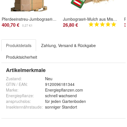
Pferdeeinstreu-Jumbogras®-Häcksel aus Elefantengras|Chinagras, Kartonaufsteller 1,5m³
Jumbogras®-Mulch aus Miscanthus-Häcksel, im handlichen Karton
400,70 €
26,80 €
3
0,27 €/l
Produktdetails
Zahlung, Versand & Rückgabe
Produktsicherheit
Artikelmerkmale
Zustand:
Neu
GTIN / EAN:
9120096181344
Marke:
Energiepflanzen.com
Energiepflanze
:
schnell wachsend
anspruchslos
:
für jeden Gartenboden
Insektennährstaude
:
sonniger Standort