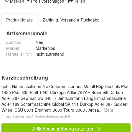
Merken
Preis vorschlagen
Teilen
Produktdetails
Zahlung, Versand & Rückgabe
Artikelmerkmale
Zustand:
Neu
Marke:
Markenlos
Hersteller Nr.:
nicht zutreffend
Kurzbeschreibung
*
gebr. Nähm aschinen 5 x Cuttermesser aus Metall Bügeltechnik Pfaff
1425 Pfaff 335 Pfaff 1245 Dürkopp Adler 767AE Brunnetti Dürkop
Adler 267 Sewmac Sw 840 -7 Jentschmann Langarmnähmaschine
Adler 169 Schärfmaschine Global SK 111 Dürkpp Adler 867 Golden
Wheel CSU 8671 Brunnetti 3000 Touro 3000 , Artisa
... Mehr
* maschinell aus der Artikelbeschreibung erstellt
Artikelbeschreibung anzeigen