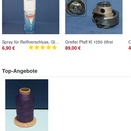
Spray für Reißverschluss, Gleitspray
Greifer Pfaff Kl 1050 ölfrei
6,90 €
89,00 €
4
Top-Angebote