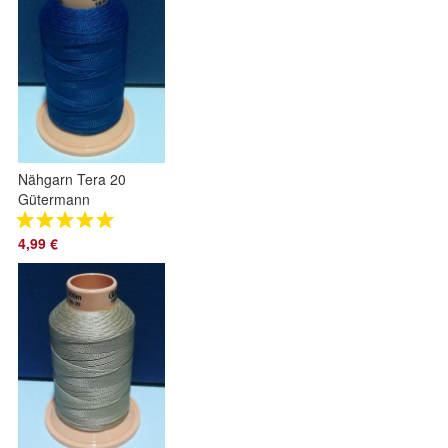
Nähgarn Tera 20
Gütermann
leuchtendes blau
312
4,99 €