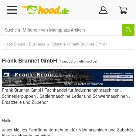
Hood Shops
›
Business & Industrie
›
Frank Brunnet GmbH
Frank Brunnet GmbH
(
FrancoBrunnetti.hood.de
)
Frank Brunnet GmbH Fachhandel für Industrienähmaschinen,
Schneiderpuppen , Sattlermaschine Leder und Schwermaschinen ,
Ersatzteile und Zubehör
Hallo,
unser kleines Familienunternehmen für Nähmaschinen und Zubehör
für die nähende Industrie.