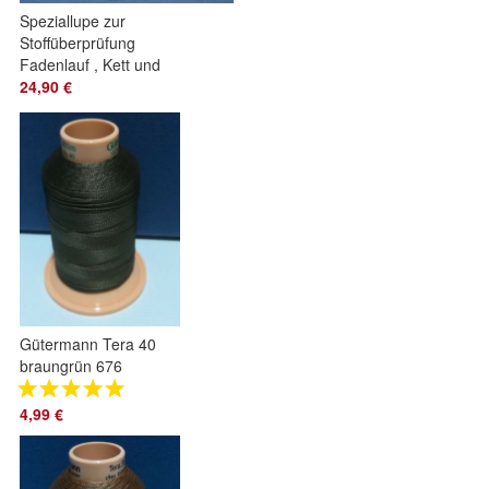
Speziallupe zur
Stoffüberprüfung
Fadenlauf , Kett und
Schußanzahl
24,90 €
Gütermann Tera 40
braungrün 676
Nähgarn für Leder,
Hundehalsbänder,
4,99 €
Taschen