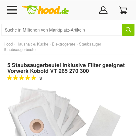
Hood
›
Haushalt & Küche
›
Elektrogeräte
›
Staubsauger
›
Staubsaugerbeutel
5 Staubsaugerbeutel inklusive Filter geeignet
Vorwerk Kobold VT 265 270 300
3