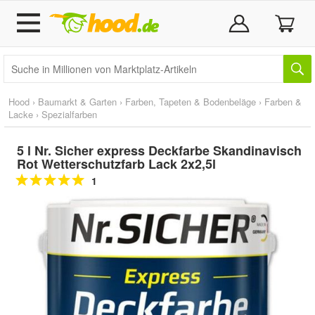
Hood
›
Baumarkt & Garten
›
Farben, Tapeten & Bodenbeläge
›
Farben &
Lacke
›
Spezialfarben
5 l Nr. Sicher express Deckfarbe Skandinavisch
Rot Wetterschutzfarb Lack 2x2,5l
1