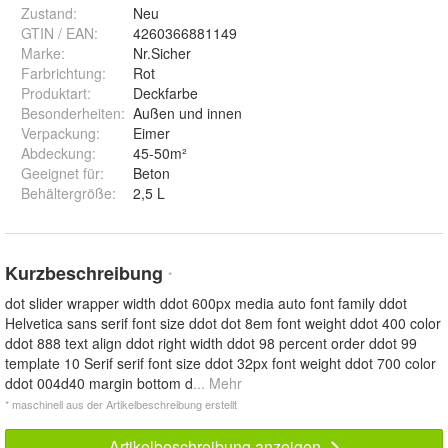
Zustand:
Neu
GTIN / EAN:
4260366881149
Marke:
Nr.Sicher
Farbrichtung
:
Rot
Produktart
:
Deckfarbe
Besonderheiten
:
Außen und innen
Verpackung
:
Eimer
Abdeckung
:
45-50m²
Geeignet für
:
Beton
Behältergröße
:
2,5 L
Kurzbeschreibung
*
dot slider wrapper width ddot 600px media auto font family ddot
Helvetica sans serif font size ddot dot 8em font weight ddot 400 color
ddot 888 text align ddot right width ddot 98 percent order ddot 99
template 10 Serif serif font size ddot 32px font weight ddot 700 color
ddot 004d40 margin bottom d
... Mehr
* maschinell aus der Artikelbeschreibung erstellt
Artikelbeschreibung anzeigen