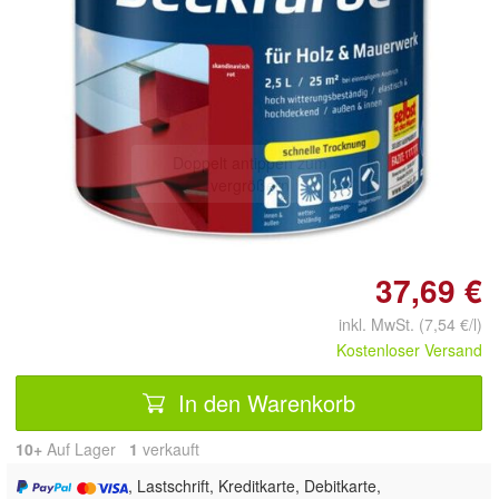
Doppelt antippen zum
vergrößern
37,69 €
inkl. MwSt. (7,54 €/l)
Kostenloser Versand
In den Warenkorb
10+
Auf Lager
1
 verkauft
, Lastschrift, Kreditkarte, Debitkarte,