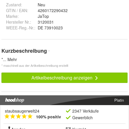
Zustand:
Neu
GTIN / EAN:
4260172290432
Marke:
JaTop
Hersteller Nr.:
3120031
WEEE-Reg.-Nr.
:
DE 73910023
Kurzbeschreibung
*
*
... Mehr
* maschinell aus der Artikelbeschreibung erstellt
Artikelbeschreibung anzeigen
Platin
staubsaugerwelt24
2347 Verkäufe
100% positiv
Gewerblich