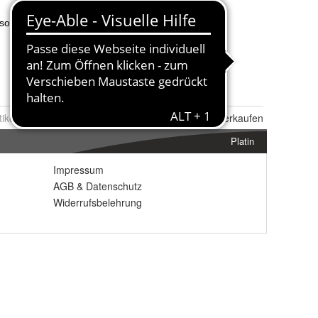
tikel Nr.:
0036648630
Melden
|
Ähnlichen
Artikel verkaufen
Platin
Impressum
AGB
&
Datenschutz
Widerrufsbelehrung