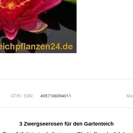
GTIN / EAN:
4057166094011
Ma