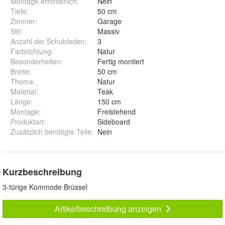
Montage erforderlich
:
Nein
Tiefe
:
50 cm
Zimmer
:
Garage
Stil
:
Massiv
Anzahl der Schubladen
:
3
Farbrichtung
:
Natur
Besonderheiten
:
Fertig montiert
Breite
:
50 cm
Thema
:
Natur
Material
:
Teak
Länge
:
150 cm
Montage
:
Freistehend
Produktart
:
Sideboard
Zusätzlich benötigte Teile
:
Nein
Kurzbeschreibung
3-türige Kommode Brüssel
Artikelbeschreibung anzeigen