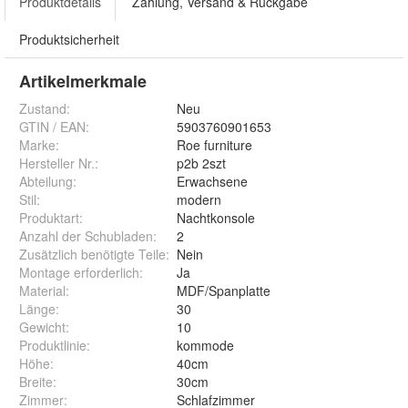
Produktdetails
Zahlung, Versand & Rückgabe
Produktsicherheit
Artikelmerkmale
Zustand:
Neu
GTIN / EAN:
5903760901653
Marke:
Roe furniture
Hersteller Nr.:
p2b 2szt
Abteilung
:
Erwachsene
Stil
:
modern
Produktart
:
Nachtkonsole
Anzahl der Schubladen
:
2
Zusätzlich benötigte Teile
:
Nein
Montage erforderlich
:
Ja
Material
:
MDF/Spanplatte
Länge
:
30
Gewicht
:
10
Produktlinie
:
kommode
Höhe
:
40cm
Breite
:
30cm
Zimmer
:
Schlafzimmer