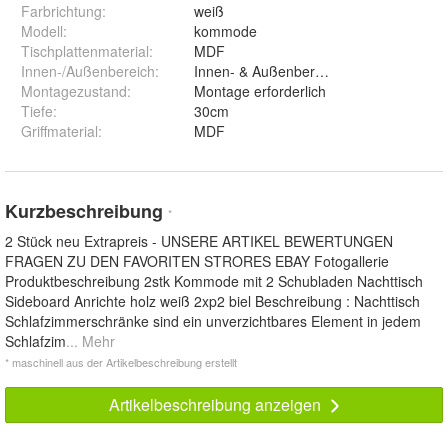
Farbrichtung
:
weiß
Modell
:
kommode
Tischplattenmaterial
:
MDF
Innen-/Außenbereich
:
Innen- & Außenbereich
Montagezustand
:
Montage erforderlich
Tiefe
:
30cm
Griffmaterial
:
MDF
Kurzbeschreibung
*
2 Stück neu Extrapreis - UNSERE ARTIKEL BEWERTUNGEN
FRAGEN ZU DEN FAVORITEN STRORES EBAY Fotogallerie
Produktbeschreibung 2stk Kommode mit 2 Schubladen Nachttisch
Sideboard Anrichte holz weiß 2xp2 biel Beschreibung : Nachttisch
Schlafzimmerschränke sind ein unverzichtbares Element in jedem
Schlafzim
... Mehr
* maschinell aus der Artikelbeschreibung erstellt
Artikelbeschreibung anzeigen