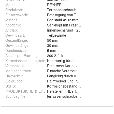
Marke:
REYHER
Produktart
:
Terrassenschrauben Edelstahl A2 Senkk
Einsatzzweck
:
Befestigung von Terrassendielen und Ho
Material
:
Edelstahl A2 rostfrei
Kopfform
:
Senkkopf mit Fräsrippen
Antrieb
:
Innensechsrund T25
Gewindeart
:
Teilgewinde
Gesamtlänge
:
50 mm
Gewindelänge
:
30 mm
Durchmesser
:
5 mm
Anzahl pro Packung
:
200 Stück
Korrosionsbeständigkeit
:
Hochwertig für dauerhaften Außeneinsat
Verpackung
:
Praktische Kartonverpackung für einfach
Montagehinweis
:
Einfache Verarbeitung ohne Vorbohren in
Haltbarkeit
:
Langlebig durch optimierte Gewindegesta
Zielgruppe
:
Heimwerker und Profi Handwerker für Te
USPS
:
Korrosionsbeständigkeit: Hochwertiger Ede
PRODUKTSICHERHEIT
:
HerstellerF. REYHER Nchfg. GmbH & Co.
Suchbegriffe
:
terrassenschrauben terrassen schrauben 