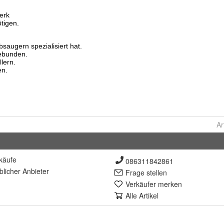
Ar
käufe
086311842861
lich
er Anbieter
Frage stellen
Verkäufer merken
Alle Artikel