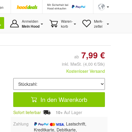
Mit Sicherheit bei
en
Hood einkaufen
Anmelden
Waren-
Merk-
Mein Hood
korb
zettel
7,99 €
ab
inkl. MwSt.
(4,00 €/Stk)
Kostenloser Versand
In den Warenkorb
Sofort lieferbar
10+
Auf Lager
Zahlung
, Lastschrift,
Kreditkarte, Debitkarte,