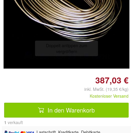
Doppelt antippen zum
vergrößern
387,03 €
inkl. MwSt. (19,35 €/kg)
Kostenloser Versand
In den Warenkorb
1
 verkauft
, Lastschrift, Kreditkarte, Debitkarte,