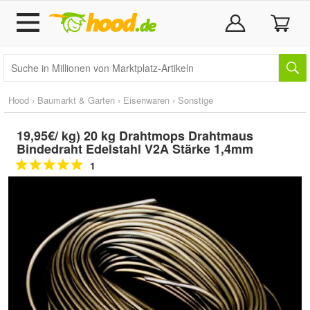
Hood
›
Baumarkt & Garten
›
Eisenwaren
›
Sonstige
19,95€/ kg) 20 kg Drahtmops Drahtmaus
Bindedraht Edelstahl V2A Stärke 1,4mm
1