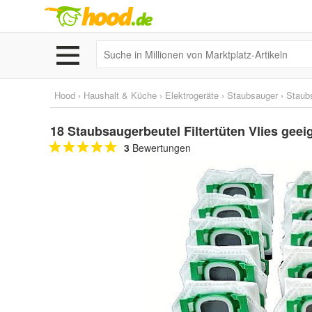
Hood
›
Haushalt & Küche
›
Elektrogeräte
›
Staubsauger
›
Staub
18 Staubsaugerbeutel Filtertüten Vlies gee
3
Bewertungen