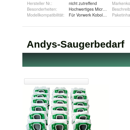
Hersteller Nr.:
nicht zutreffend
Markenkom
Besonderheiten
:
Hochwertiges Microvlies
Beschrei
Modellkompatibilität
:
Für Vorwerk Kobold VK 200 FP 2
Paketinha