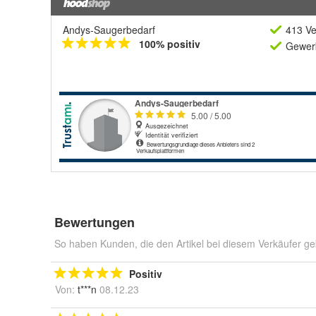
Andys-Saugerbedarf
413 Ve
100% positiv
Gewerb
Bewertungen
So haben Kunden, die den Artikel bei diesem Verkäufer ge
Positiv
Von:
t***n
08.12.23