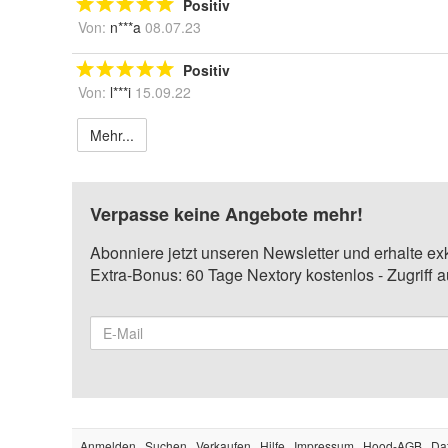
Positiv
Von:
n***a
08.07.23
Positiv
Von:
l***i
15.09.22
Mehr...
Verpasse keine Angebote mehr!
Abonniere jetzt unseren Newsletter und erhalte ex
Extra-Bonus: 60 Tage Nextory kostenlos - Zugriff 
Anmelden
Suchen
Verkaufen
Hilfe
Impressum
Hood-AGB
Da