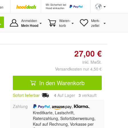
Mit Sicherheit bei
en
Hood einkaufen
Anmelden
Waren-
Merk-
Mein Hood
korb
zettel
27,00 €
inkl. MwSt.
Versandkosten nur 4,50 €
In den Warenkorb
Sofort lieferbar
4
Auf Lager
3
 verkauft
Zahlung
,
,
,
Kreditkarte, Lastschrift,
Ratenzahlung, Sofortüberweisung,
Kauf auf Rechnung, Vorkasse per