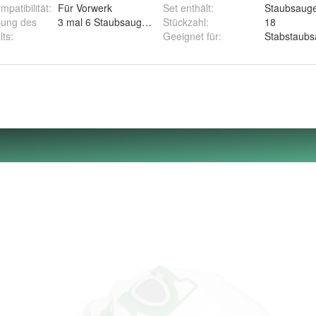
patibilität
:
Für Vorwerk
Set enthält
:
Staubsauge
bung des
3 mal 6 Staubsaugerbeutel.
Stückzahl
:
18
00
lts
:
Geeignet für
:
Stabstaubs