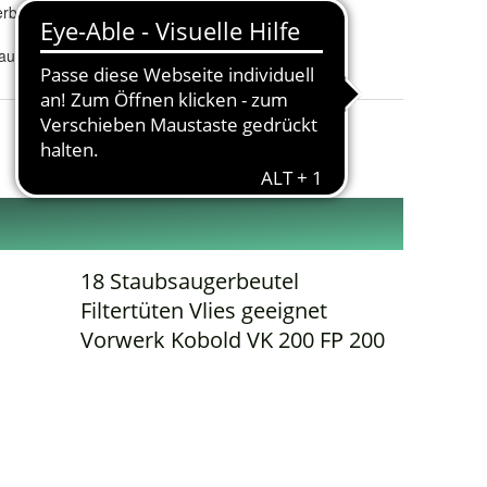
rbeutel
Kapazität
:
Keine Angaben
auger