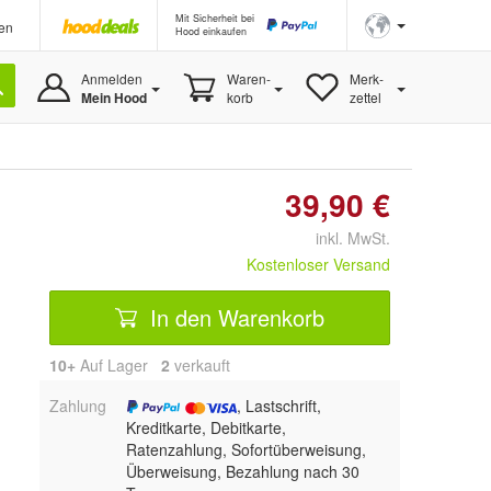
Mit Sicherheit bei
en
Hood einkaufen
Anmelden
Waren-
Merk-
Mein Hood
korb
zettel
39,90 €
inkl. MwSt.
Kostenloser Versand
In den Warenkorb
10+
Auf Lager
2
 verkauft
Zahlung
, Lastschrift,
Kreditkarte, Debitkarte,
Ratenzahlung, Sofortüberweisung,
Überweisung, Bezahlung nach 30