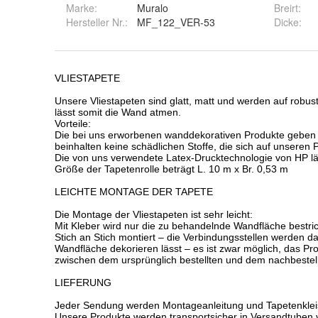
Marke:
Muralo
Breirt
:
Hersteller Nr.:
MF_122_VER-53
Dicke
: