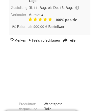
Tagen
Zustellung
Di, 11. Aug. bis Do, 13. Aug.
Verkäufer
Muralo24
100% positiv
1%
Rabatt ab
200,00 €
Bestellwert.
Merken
Preis vorschlagen
Teilen
inimalismus Mosaik Geometrie
Produktart
:
Wandtapete
afzimmer, Arbeitszimmer, Esszimmer
Verpackung
:
Rolle