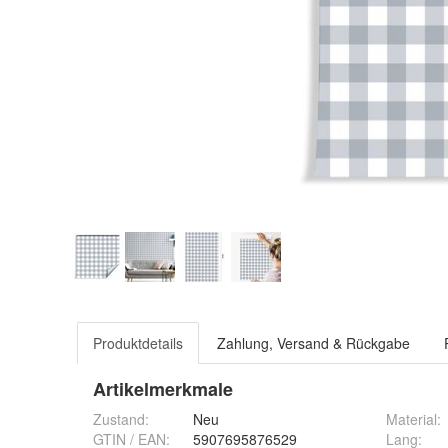
Produktdetails
Zahlung, Versand & Rückgabe
Artikelmerkmale
Zustand:
Neu
Material
:
GTIN / EAN:
5907695876529
Lang
: